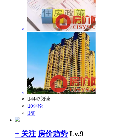

4447阅读

0评论

赞
+ 关注
房价趋势
Lv.9