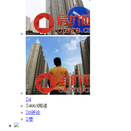

4

4663阅读

0评论

赞