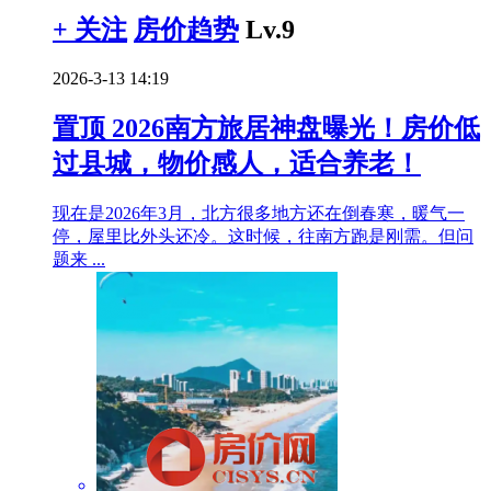
+ 关注
房价趋势
Lv.9
2026-3-13 14:19
置顶
2026南方旅居神盘曝光！房价低
过县城，物价感人，适合养老！
现在是2026年3月，北方很多地方还在倒春寒，暖气一
停，屋里比外头还冷。这时候，往南方跑是刚需。但问
题来 ...