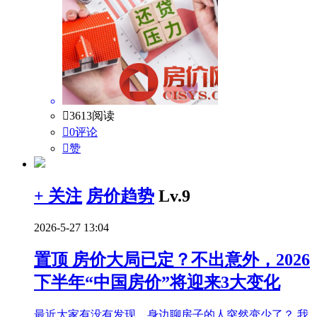

3613阅读

0评论

赞
+ 关注
房价趋势
Lv.9
2026-5-27 13:04
置顶
房价大局已定？不出意外，2026
下半年“中国房价”将迎来3大变化
最近大家有没有发现，身边聊房子的人突然变少了？ 我