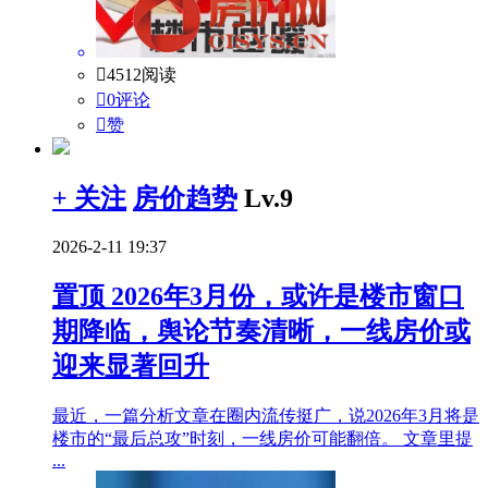

4512阅读

0评论

赞
+ 关注
房价趋势
Lv.9
2026-2-11 19:37
置顶
2026年3月份，或许是楼市窗口
期降临，舆论节奏清晰，一线房价或
迎来显著回升
最近，一篇分析文章在圈内流传挺广，说2026年3月将是
楼市的“最后总攻”时刻，一线房价可能翻倍。 文章里提
...