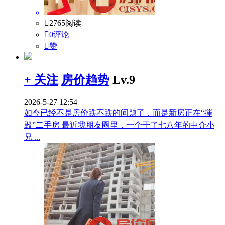

2765阅读

0评论

赞
+ 关注
房价趋势
Lv.9
2026-5-27 12:54
如今已经不是房价跌不跌的问题了，而是新房正在“摧
毁”二手房 最近我朋友圈里，一个干了七八年的中介小
兄 ...