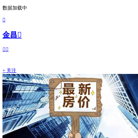
数据加载中

金昌



+ 关注