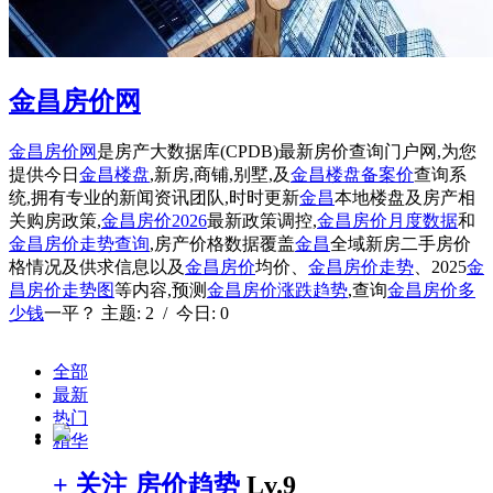
金昌房价网
金昌房价网
是房产大数据库(CPDB)最新房价查询门户网,为您
提供今日
金昌楼盘
,新房,商铺,别墅,及
金昌楼盘备案价
查询系
统,拥有专业的新闻资讯团队,时时更新
金昌
本地楼盘及房产相
关购房政策,
金昌房价2026
最新政策调控,
金昌房价月度数据
和
金昌房价走势查询
,房产价格数据覆盖
金昌
全域新房二手房价
格情况及供求信息以及
金昌房价
均价、
金昌房价走势
、2025
金
昌房价走势图
等内容,预测
金昌房价涨跌趋势
,查询
金昌房价多
少钱
一平？ 主题: 2 / 今日: 0
全部
最新
热门
精华
+ 关注
房价趋势
Lv.9