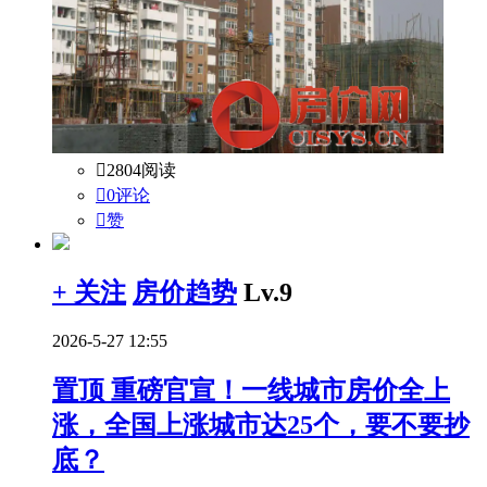

2804阅读

0评论

赞
+ 关注
房价趋势
Lv.9
2026-5-27 12:55
置顶
重磅官宣！一线城市房价全上
涨，全国上涨城市达25个，要不要抄
底？