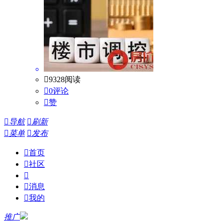

9328阅读

0评论

赞

导航

刷新

菜单

发布

首页

社区


消息

我的
推广