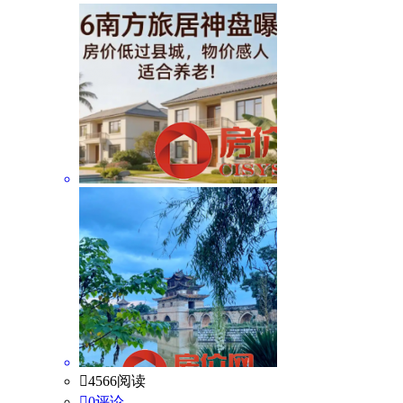

4566阅读

0评论