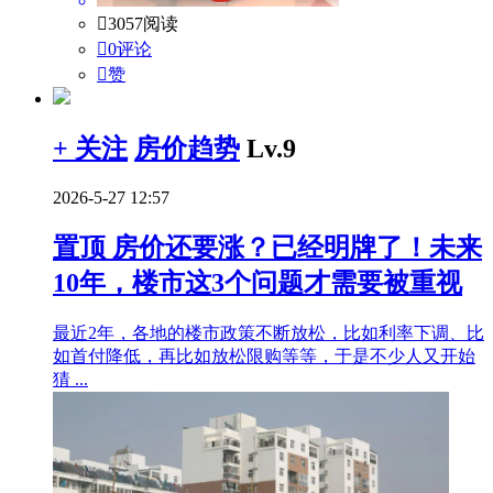

3057阅读

0评论

赞
+ 关注
房价趋势
Lv.9
2026-5-27 12:57
置顶
房价还要涨？已经明牌了！未来
10年，楼市这3个问题才需要被重视
最近2年，各地的楼市政策不断放松，比如利率下调、比
如首付降低，再比如放松限购等等，于是不少人又开始
猜 ...